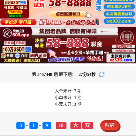
第
3467448
期 距下期：
27
分
54
秒
大单
未开:
7
期
小单
未开:
1
期
小双
未开:
3
期
8
1
9
18
大
双
咪牌
+
+
=
-