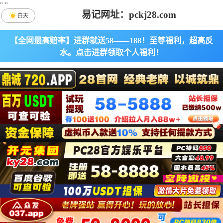
"
"
易记网址：pckj28.com
白天