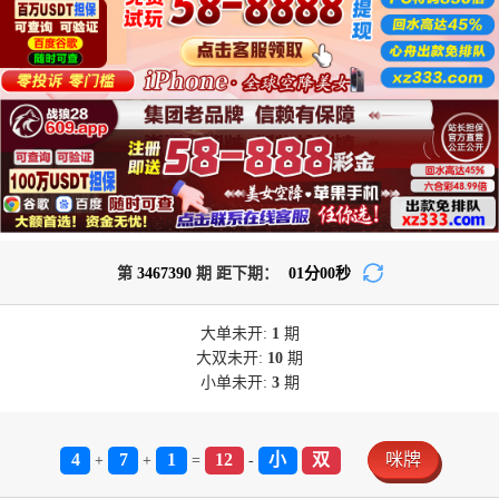
第
3467390
期 距下期：
01
分
00
秒
大单
未开:
1
期
大双
未开:
10
期
小单
未开:
3
期
4
7
1
12
小
双
咪牌
+
+
=
-