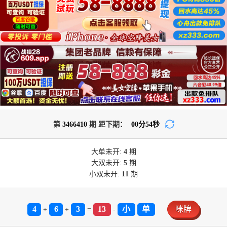
第
3466410
期 距下期：
00
分
54
秒
大单
未开:
4
期
大双
未开:
5
期
小双
未开:
11
期
4
6
3
13
小
单
咪牌
+
+
=
-